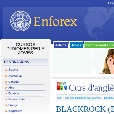
Ofe
CURSOS
Adults
Joves
Campaments d'e
D'IDIOMES PER A
JOVES
DESTINACIONS
Àustria
Alemanya
Canadà
Curs d'angl
Xina
Escòcia
Inici
::
Cursos d'idiomes per a joves
::
Destina
Estats Units
França
BLACKROCK (
Anglaterra