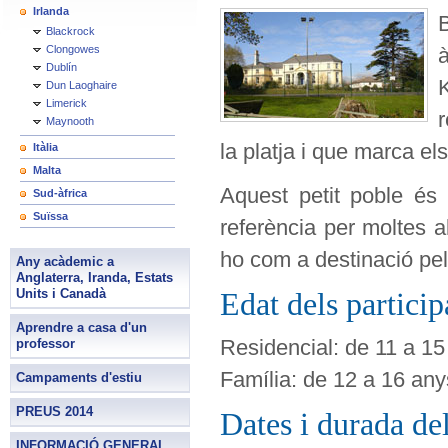
Irlanda
Blackrock
Clongowes
à
Dublín
K
Dun Laoghaire
Limerick
r
Maynooth
la platja i que marca els 
Itàlia
Malta
Aquest petit poble és
Sud-àfrica
Suïssa
referència per moltes al
ho com a destinació pe
Any acàdemic a
Anglaterra, Iranda, Estats
Units i Canadà
Edat dels particip
Aprendre a casa d'un
Residencial: de 11 
professor
Família: de 12 a 16 any
Campaments d'estiu
PREUS 2014
Dates i durada de
INFORMACIÓ GENERAL