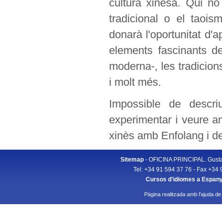
cultura xinesa. Qui no 
tradicional o el taoi
donarà l'oportunitat d'a
elements fascinants de 
moderna-, les tradicions, 
i molt més.
Impossible de descr
experimentar i veure amb
xinès amb Enfolang i de
Sitemap
- OFICINA PRINCIPAL. Gusta
Tel: +34 91 594 37 76 - Fax +34 
Cursos d'idiomes a Espan
Pàgina realitzada amb l'ajuda de