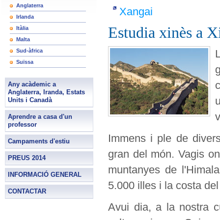
Anglaterra
Xangai
Irlanda
Estudia xinès a X
Itàlia
Malta
Sud-àfrica
Suïssa
c
Any acàdemic a
Anglaterra, Iranda, Estats
Units i Canadà
Aprendre a casa d'un
professor
Immens i ple de divers
Campaments d'estiu
gran del món. Vagis on
PREUS 2014
muntanyes de l'Himalaia
INFORMACIÓ GENERAL
5.000 illes i la costa de
CONTACTAR
Avui dia, a la nostra 