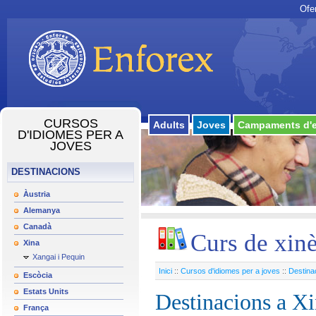
Ofe
CURSOS
Adults
Joves
Campaments d'e
D'IDIOMES PER A
JOVES
DESTINACIONS
Àustria
Alemanya
Canadà
Curs de xin
Xina
Xangai i Pequin
Inici
::
Cursos d'idiomes per a joves
::
Destina
Escòcia
Estats Units
Destinacions a X
França