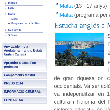
Irlanda
Malta
(13 - 17 anys)
Itàlia
Malta
(programa per 
Malta
Malta
Estudia anglès a 
Programa per a familíes
Sud-àfrica
S
Suïssa
l
Any acàdemic a
Anglaterra, Iranda, Estats
g
Units i Canadà
E
Aprendre a casa d'un
professor
i
Campaments d'estiu
de gran riquesa on con
PREUS 2014
occidentals. Va ser co
INFORMACIÓ GENERAL
va independitzar en 1
CONTACTAR
cultura i l'idioma del 
sistema educatiu és bà