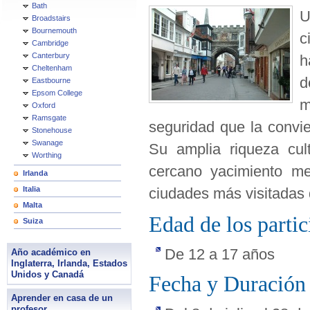
Bath
U
Broadstairs
Bournemouth
c
Cambridge
Canterbury
h
Cheltenham
d
Eastbourne
Epsom College
m
Oxford
Ramsgate
seguridad que la convie
Stonehouse
Swanage
Su amplia riqueza cul
Worthing
cercano yacimiento me
Irlanda
Italia
ciudades más visitadas 
Malta
Edad de los partic
Suiza
De 12 a 17 años
Año académico en
Inglaterra, Irlanda, Estados
Unidos y Canadá
Fecha y Duración 
Aprender en casa de un
profesor