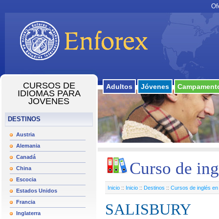
Of
CURSOS DE
Adultos
Jóvenes
Campamento
IDIOMAS PARA
JOVENES
DESTINOS
Austria
Alemania
Canadá
Curso de ing
China
Escocia
Inicio
::
Inicio
::
Destinos
::
Cursos de inglés en 
Estados Unidos
Francia
SALISBURY
Inglaterra