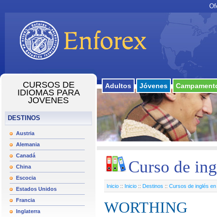
Of
CURSOS DE
Adultos
Jóvenes
Campamento
IDIOMAS PARA
JOVENES
DESTINOS
Austria
Alemania
Canadá
Curso de ing
China
Escocia
Inicio
::
Inicio
::
Destinos
::
Cursos de inglés en 
Estados Unidos
Francia
WORTHING
Inglaterra