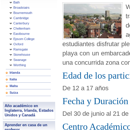
Bath
W
Broadstairs
Bournemouth
t
Cambridge
Canterbury
d
Cheltenham
a
Eastbourne
Epsom College
estudiantes disfrutar p
Oxford
Ramsgate
playa con un embarcade
Stonehouse
Swanage
una concurrida zona com
Worthing
Edad de los partic
Irlanda
Italia
Malta
De 12 a 17 años
Suiza
Fecha y Duración 
Año académico en
Inglaterra, Irlanda, Estados
Del 30 de junio al 21 de
Unidos y Canadá
Centro Académic
Aprender en casa de un
profesor