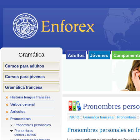
Gramática
Adultos
Jóvenes
Campamento
Cursos para adultos
Cursos para jóvenes
Gramática francesa
Historia lengua francesa
Pronombres person
Verbos general
Artículos
INICIO
::
Gramática francesa
::
Pronombres
::
Pronombres
Pronombres personales
Pronombres personales en f
Pronombres
demostrativos