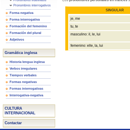
Los
pronombres personales en francés
s
Pronombres indefinidos
Pronombres interrogativos
SINGULAR
Forma negativa
je, me
Forma interrogativa
Formación del femenino
tu, te
Formación del plural
masculino: il, le, lui
Adjetivos
femenino: elle, la, lui
Gramática inglesa
Historia lengua inglesa
Verbos irregulares
Tiempos verbales
Formas negativas
Formas interrogativas
Interrogativa-negativa
CULTURA
INTERNACIONAL
Contactar