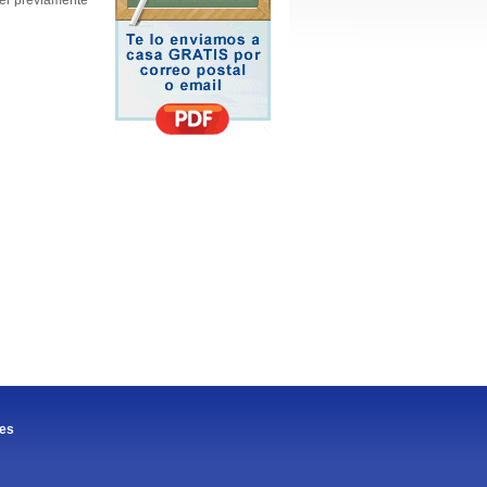
er previamente
.es