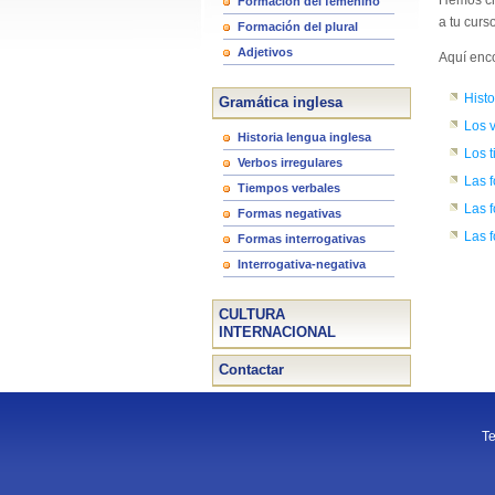
Hemos c
Formación del femenino
a tu curs
Formación del plural
Adjetivos
Aquí enco
Histo
Gramática inglesa
Los v
Historia lengua inglesa
Los 
Verbos irregulares
Las 
Tiempos verbales
Las f
Formas negativas
Las f
Formas interrogativas
Interrogativa-negativa
CULTURA
INTERNACIONAL
Contactar
Te