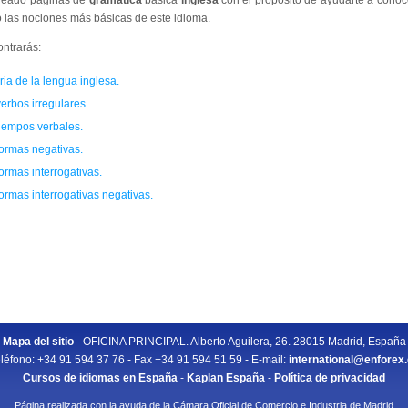
reado páginas de
gramática
básica
inglesa
con el propósito de ayudarte a conoc
o las nociones más básicas de este idioma.
ntrarás:
ria de la lengua inglesa.
erbos irregulares.
tiempos verbales.
formas negativas.
ormas interrogativas.
ormas interrogativas negativas.
Mapa del sitio
- OFICINA PRINCIPAL. Alberto Aguilera, 26. 28015 Madrid, España
léfono: +34 91 594 37 76 - Fax +34 91 594 51 59 - E-mail:
international@enforex
Cursos de idiomas en España
-
Kaplan España
-
Política de privacidad
Página realizada con la ayuda de la Cámara Oficial de Comercio e Industria de Madrid