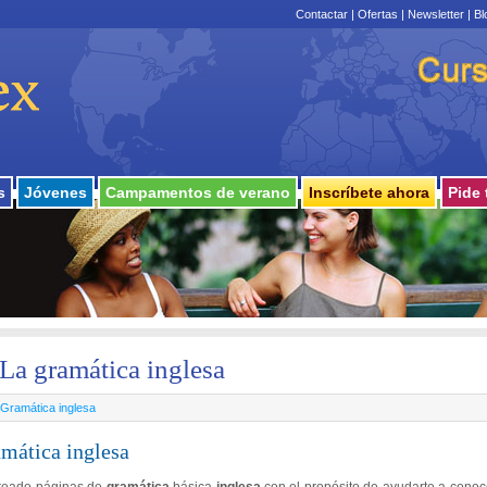
Contactar
|
Ofertas
|
Newsletter
|
Bl
s
Jóvenes
Campamentos de verano
Inscríbete ahora
Pide 
La gramática inglesa
Gramática inglesa
mática inglesa