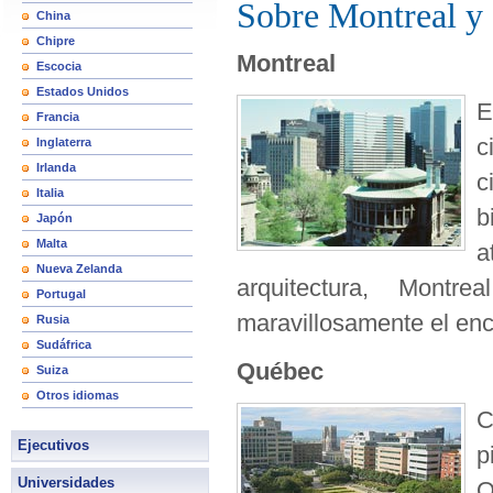
Sobre Montreal y
China
Chipre
Montreal
Escocia
Estados Unidos
E
Francia
c
Inglaterra
Irlanda
c
Italia
b
Japón
Malta
a
Nueva Zelanda
arquitectura, Mont
Portugal
maravillosamente el en
Rusia
Sudáfrica
Québec
Suiza
Otros idiomas
C
Ejecutivos
p
Universidades
Q