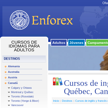
Ofe
CURSOS DE
Adultos
Jóvenes
Campamento
IDIOMAS PARA
ADULTOS
DESTINOS
Alemania
Australia
Austria
Cursos de in
Canadá
Calgary y Ottawa
Québec, Ca
Montreal y Québec
Toronto (Rosedale)
Toronto (Yonge & Bloor)
Inicio
::
Destinos
::
Cursos de inglés y francés
Vancouver