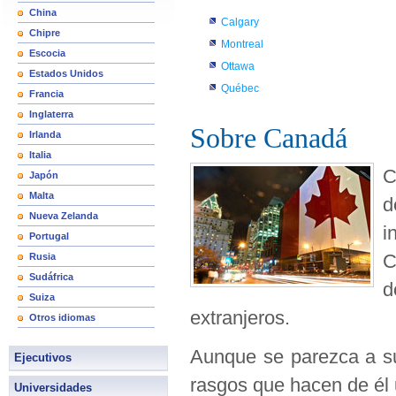
China
Calgary
Chipre
Montreal
Escocia
Ottawa
Estados Unidos
Québec
Francia
Inglaterra
Sobre Canadá
Irlanda
Italia
C
Japón
Malta
d
Nueva Zelanda
i
Portugal
C
Rusia
Sudáfrica
d
Suiza
extranjeros.
Otros idiomas
Aunque se parezca a s
Ejecutivos
rasgos que hacen de él u
Universidades