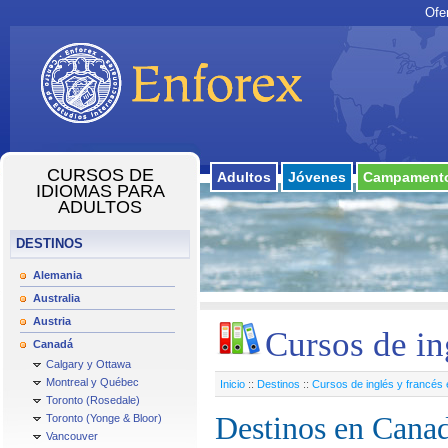
Ofe
CURSOS DE
Adultos
Jóvenes
Campamento
IDIOMAS PARA
ADULTOS
DESTINOS
Alemania
Australia
Austria
Cursos de in
Canadá
Calgary y Ottawa
Montreal y Québec
Inicio
::
Destinos
::
Cursos de inglés y francés
Toronto (Rosedale)
Destinos en Cana
Toronto (Yonge & Bloor)
Vancouver