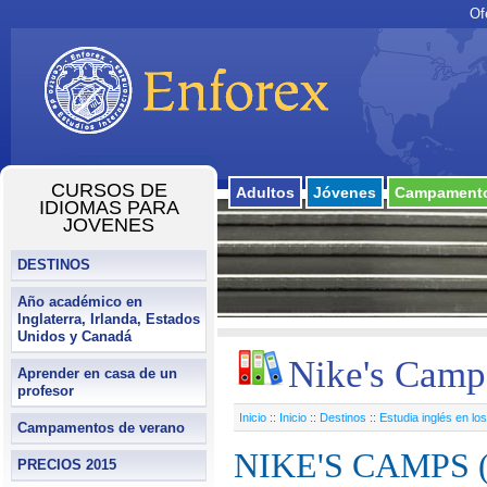
Of
CURSOS DE
Adultos
Jóvenes
Campamento
IDIOMAS PARA
JOVENES
DESTINOS
Año académico en
Inglaterra, Irlanda, Estados
Unidos y Canadá
Nike's Camp
Aprender en casa de un
profesor
Inicio
::
Inicio
::
Destinos
::
Estudia inglés en l
Campamentos de verano
NIKE'S CAMPS 
PRECIOS 2015