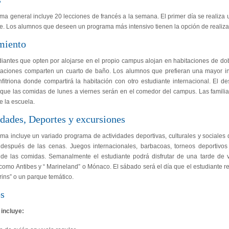
ma general incluye 20 lecciones de francés a la semana. El primer día se realiza 
e. Los alumnos que deseen un programa más intensivo tienen la opción de realiza
miento
diantes que opten por alojarse en el propio campus alojan en habitaciones de d
taciones comparten un cuarto de baño. Los alumnos que prefieran una mayor in
nfitriona donde compartirá la habitación con otro estudiante internacional. El d
 que las comidas de lunes a viernes serán en el comedor del campus. Las familia
e la escuela.
dades, Deportes y excursiones
ma incluye un variado programa de actividades deportivas, culturales y sociales 
 después de las cenas. Juegos internacionales, barbacoas, torneos deportivos 
de las comidas. Semanalmente el estudiante podrá disfrutar de una tarde de 
como Antibes y “ Marineland” o Mónaco. El sábado será el día que el estudiante r
érins” o un parque temático.
os
 incluye: