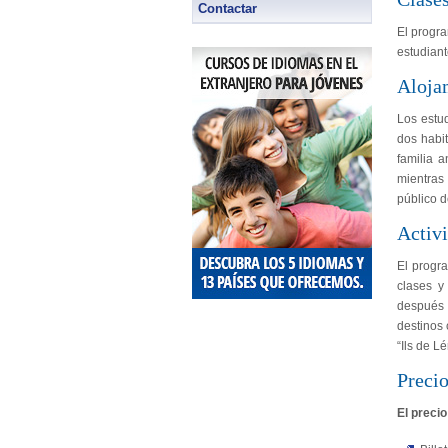
Contactar
El progra
estudiant
Aloja
Los estu
dos habi
familia a
mientras
público d
Activi
El progra
clases y
después 
destinos 
“Ils de L
Preci
El precio