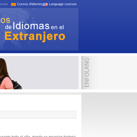
iomas
Cursos d'idiomes
Language courses