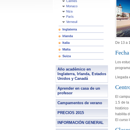
Cannes
Monaco
Niza
París
Verneuil
Inglaterra
Irlanda
De 13 a 
Italia
Malta
Fecha 
Suiza
Los estud
programa
Año académico en
Inglaterra, Irlanda, Estados
Llegada 
Unidos y Canadá
Centr
Aprender en casa de un
profesor
El campus
1.5 de la
Campamentos de verano
históric
PRECIOS 2015
habilita 
El curso 
INFORMACIÓN GENERAL
Clase