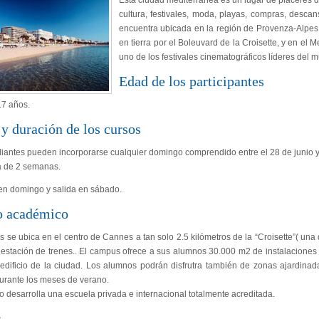
Esta ciudad mediterránea es un lugar de placeres d
cultura, festivales, moda, playas, compras, desca
encuentra ubicada en la región de Provenza-Alpes 
en tierra por el Boleuvard de la Croisette, y en el 
uno de los festivales cinematográficos líderes del 
Edad de los participantes
17 años.
y duración de los cursos
iantes pueden incorporarse cualquier domingo comprendido entre el 28 de junio y 
 de 2 semanas.
en domingo y salida en sábado.
o académico
 se ubica en el centro de Cannes a tan solo 2.5 kilómetros de la “Croisette”( una d
 estación de trenes.. El campus ofrece a sus alumnos 30.000 m2 de instalaciones
o edificio de la ciudad. Los alumnos podrán disfrutra también de zonas ajardi
durante los meses de verano.
lo desarrolla una escuela privada e internacional totalmente acreditada.
s