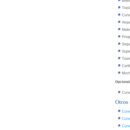
Bille
Tras
Curs
Aloj
Mate
Prog
Segu
Supe
Tram
Certi
Moch
Opcional
Curs
Otros 
Curs
Curs
Curs