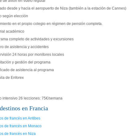
te de avión en vuelo regular
lado desde y hacia el aeropuerto de Niza (también a la estación de Cannes)
o según elección
amiento en el propio colegio en régimen de pensión completa.
rial académico
rama completo de actividades y excursiones
ro de asistencia y accidentes
rvisión 24 horas por monitores locales
itación y gestión del programa
ficado de asistencia al programa
ila de Enforex
o intensivo 26 lecciones: 75€/semana
destinos en Francia
os de francés en Antibes
os de francés en Monaco
os de francés en Niza