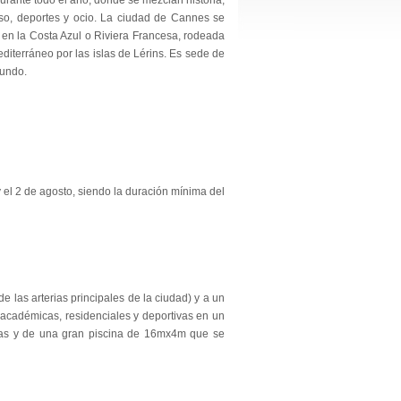
urante todo el año, donde se mezclan historia,
nso, deportes y ocio. La ciudad de Cannes se
en la Costa Azul o Riviera Francesa, rodeada
Mediterráneo por las islas de Lérins. Es sede de
mundo.
el 2 de agosto, siendo la duración mínima del
e las arterias principales de la ciudad) y a un
 académicas, residenciales y deportivas en un
nadas y de una gran piscina de 16mx4m que se