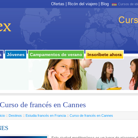
Ofertas
|
Ricón del viajero
|
Blog
Cursos de id
s
Jóvenes
Campamentos de verano
Inscríbete ahora
Curso de francés en Cannes
icio
::
Destinos
::
Estudia francés en Francia
::
Curso de francés en Cannes
NES