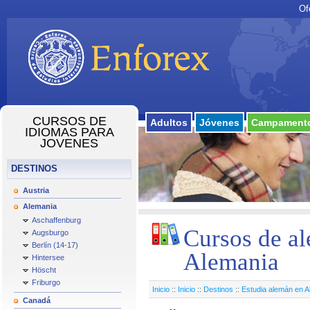
Of
CURSOS DE
Adultos
Jóvenes
Campamento
IDIOMAS PARA
JOVENES
DESTINOS
Austria
Alemania
Aschaffenburg
Cursos de al
Augsburgo
Berlín (14-17)
Alemania
Hintersee
Höscht
Friburgo
Inicio
::
Inicio
::
Destinos
::
Estudia alemán en A
Canadá