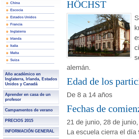
HÖCHST
China
Escocia
S
Estados Unidos
Francia
k
Inglaterra
e
Irlanda
Italia
c
Malta
s
Suiza
alemán.
Año académico en
Edad de los partic
Inglaterra, Irlanda, Estados
Unidos y Canadá
De 8 a 14 años
Aprender en casa de un
profesor
Fechas de comienz
Campamentos de verano
PRECIOS 2015
21 de junio, 28 de junio, 
La escuela cierra el día
INFORMACIÓN GENERAL