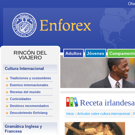
Ofe
RINCÓN DEL
Adultos
Jóvenes
Campamento
VIAJERO
Cultura Internacional
Tradiciones y costumbres
Eventos internacionales
Recetas del mundo
Curiosidades
Receta irlandes
Destinos recomendados
Descubriendo Enfolang
Inicio
::
Artículos sobre cultura internacional
::
R
Gramática Inglesa y
Francesa