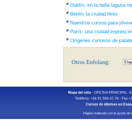
Dublín, en la bella laguna n
Berlín, la ciudad fénix
Nuestros cursos para jóven
París: una ciudad imprescin
Orígenes curiosos de palab
Otros Enfolang:
Mapa del sitio
- OFICINA PRINCIPAL. Gu
Teléfono: +34 91 594 37 76 - Fax +
Cursos de idiomas en Esp
Página realizada con la ayuda de 