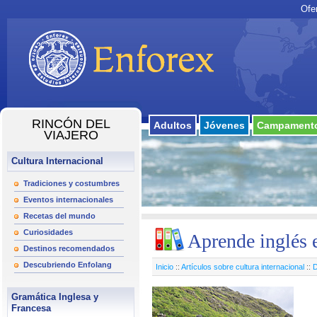
Ofe
RINCÓN DEL
Adultos
Jóvenes
Campamento
VIAJERO
Cultura Internacional
Tradiciones y costumbres
Eventos internacionales
Recetas del mundo
Curiosidades
Aprende inglés 
Destinos recomendados
Descubriendo Enfolang
Inicio
::
Artículos sobre cultura internacional
::
D
Gramática Inglesa y
Francesa