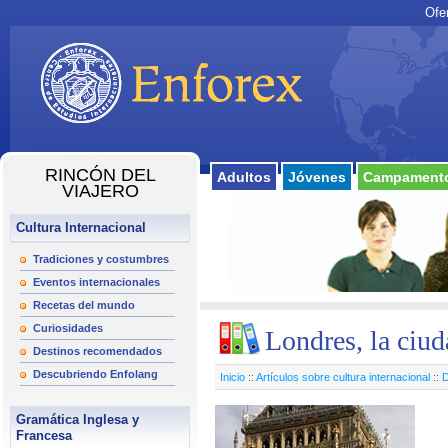
Ofe
RINCÓN DEL
Adultos
Jóvenes
Campamento
VIAJERO
Cultura Internacional
Tradiciones y costumbres
Eventos internacionales
Recetas del mundo
Curiosidades
Londres, la ciu
Destinos recomendados
Descubriendo Enfolang
Inicio
::
Artículos sobre cultura internacional
::
D
Gramática Inglesa y
Francesa