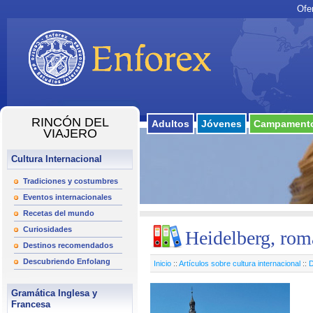
Ofe
RINCÓN DEL
Adultos
Jóvenes
Campamento
VIAJERO
Cultura Internacional
Tradiciones y costumbres
Eventos internacionales
Recetas del mundo
Curiosidades
Heidelberg, rom
Destinos recomendados
Descubriendo Enfolang
Inicio
::
Artículos sobre cultura internacional
::
D
Gramática Inglesa y
Francesa