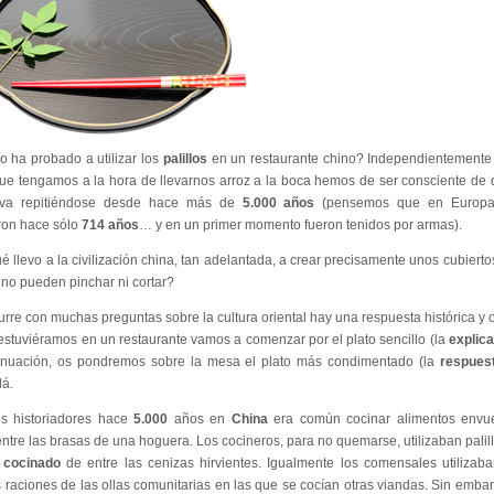
 ha probado a utilizar los
palillos
en un restaurante chino? Independientemente 
 que tengamos a la hora de llevarnos arroz a la boca hemos de ser consciente d
leva repitiéndose desde hace más de
5.000 años
(pensemos que en Europa 
ron hace sólo
714 años
… y en un primer momento fueron tenidos por armas).
é llevo a la civilización china, tan adelantada, a crear precisamente unos cubierto
no pueden pinchar ni cortar?
re con muchas preguntas sobre la cultura oriental hay una respuesta histórica y o
stuviéramos en un restaurante vamos a comenzar por el plato sencillo (la
explica
tinuación, os pondremos sobre la mesa el plato más condimentado (la
respues
lá.
s historiadores hace
5.000
años en
China
era común cocinar alimentos envue
ntre las brasas de una hoguera. Los cocineros, para no quemarse, utilizaban palill
 cocinado
de entre las cenizas hirvientes. Igualmente los comensales utilizaba
 raciones de las ollas comunitarias en las que se cocían otras viandas. Sin emba