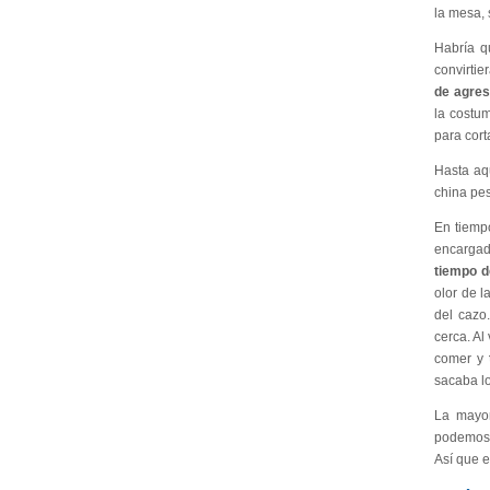
la mesa, 
Habría q
convirtie
de agres
la costum
para cort
Hasta aqu
china pe
En tiemp
encargad
tiempo 
olor de l
del cazo
cerca. Al
comer y
sacaba lo
La mayor
podemos 
Así que e