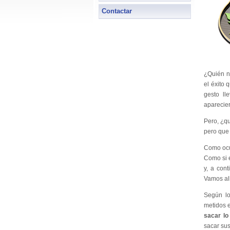
Contactar
¿Quién no
el éxito
gesto l
aparecie
Pero, ¿qu
pero que 
Como ocur
Como si e
y, a con
Vamos al
Según lo
metidos e
sacar lo
sacar sus