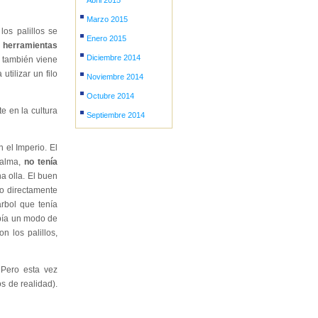
Abril 2015
Marzo 2015
los palillos se
Enero 2015
n
herramientas
Diciembre 2014
n también viene
tilizar un filo
Noviembre 2014
Octubre 2014
e en la cultura
Septiembre 2014
n el Imperio. El
 alma,
no tenía
a olla. El buen
to directamente
rbol que tenía
abía un modo de
n los palillos,
 Pero esta vez
os de realidad).