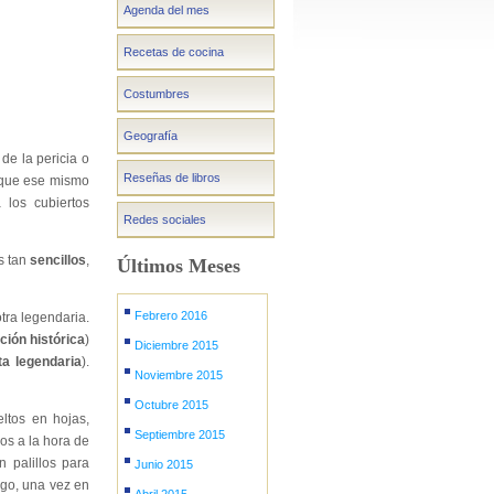
Agenda del mes
Recetas de cocina
Costumbres
Geografía
de la pericia o
Reseñas de libros
e que ese mismo
los cubiertos
Redes sociales
s tan
sencillos
,
Últimos Meses
Febrero 2016
tra legendaria.
ción histórica
)
Diciembre 2015
ta legendaria
).
Noviembre 2015
Octubre 2015
ltos en hojas,
Septiembre 2015
os a la hora de
n palillos para
Junio 2015
rgo, una vez en