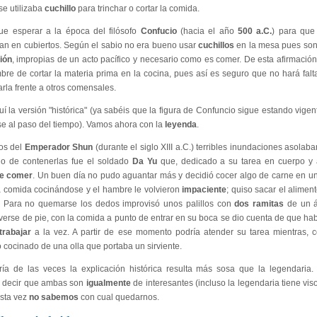
se utilizaba
cuchillo
para trinchar o cortar la comida.
ue esperar a la época del filósofo
Confucio
(hacia el año
500 a.C.
) para que 
ran en cubiertos. Según el sabio no era bueno usar
cuchillos
en la mesa pues so
ión
, impropias de un acto pacífico y necesario como es comer. De esta afirmació
bre de cortar la materia prima en la cocina, pues así es seguro que no hará falta u
arla frente a otros comensales.
í la versión "histórica" (ya sabéis que la figura de Confuncio sigue estando vigent
se al paso del tiempo). Vamos ahora con la
leyenda
.
os del
Emperador Shun
(durante el siglo XIII a.C.) terribles inundaciones asolaba
o de contenerlas fue el soldado
Da Yu
que, dedicado a su tarea en cuerpo y
de comer
. Un buen día no pudo aguantar más y decidió cocer algo de carne en un
a comida cocinándose y el hambre le volvieron
impaciente
; quiso sacar el alimen
. Para no quemarse los dedos improvisó unos palillos con
dos ramitas
de un á
 verse de pie, con la comida a punto de entrar en su boca se dio cuenta de que h
trabajar
a la vez. A partir de ese momento podría atender su tarea mientras, co
 cocinado de una olla que portaba un sirviente.
ía de las veces la explicación histórica resulta más sosa que la legendaria.
decir que ambas son
igualmente
de interesantes (incluso la legendaria tiene vis
sta vez
no sabemos
con cual quedarnos.