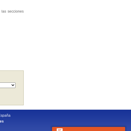
 las secciones
España
.es