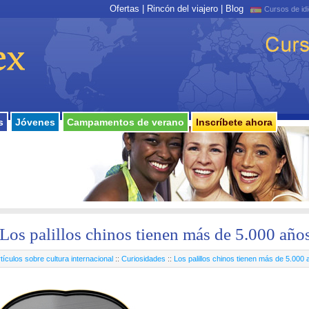
Ofertas
|
Rincón del viajero
|
Blog
Cursos de id
s
Jóvenes
Campamentos de verano
Inscríbete ahora
Los palillos chinos tienen más de 5.000 año
tículos sobre cultura internacional
::
Curiosidades
::
Los palillos chinos tienen más de 5.000