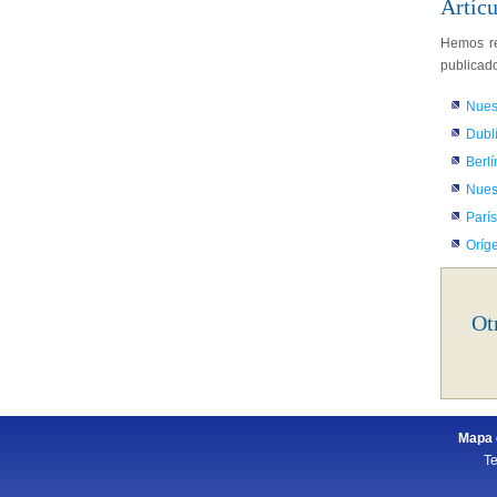
Artícu
Hemos re
publicado
Nues
Dublí
Berlí
Nues
París
Oríg
Ot
Mapa d
Te