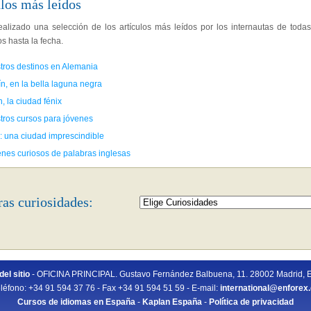
los más leídos
alizado una selección de los artículos más leídos por los internautas de todas
s hasta la fecha.
tros destinos en Alemania
n, en la bella laguna negra
n, la ciudad fénix
tros cursos para jóvenes
: una ciudad imprescindible
enes curiosos de palabras inglesas
ras curiosidades:
el sitio
- OFICINA PRINCIPAL. Gustavo Fernández Balbuena, 11. 28002 Madrid, 
léfono: +34 91 594 37 76 - Fax +34 91 594 51 59 - E-mail:
international@enforex
Cursos de idiomas en España
-
Kaplan España
-
Política de privacidad