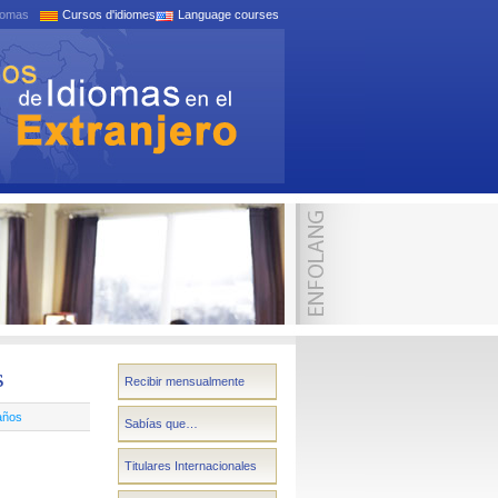
iomas
Cursos d'idiomes
Language courses
s
Recibir mensualmente
 años
Sabías que…
Titulares Internacionales