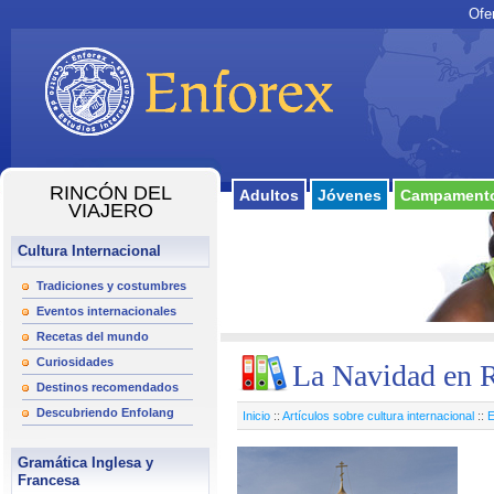
Ofe
RINCÓN DEL
Adultos
Jóvenes
Campamento
VIAJERO
Cultura Internacional
Tradiciones y costumbres
Eventos internacionales
Recetas del mundo
Curiosidades
La Navidad en 
Destinos recomendados
Descubriendo Enfolang
Inicio
::
Artículos sobre cultura internacional
::
E
Gramática Inglesa y
Francesa