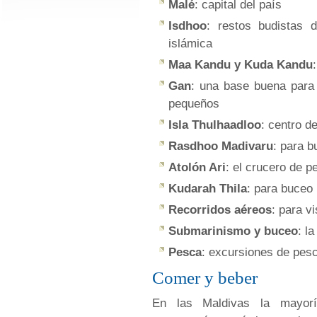
Malé
: capital del país
Isdhoo
: restos budistas 
islámica
Maa Kandu y Kuda Kandu
Gan
: una base buena para 
pequeños
Isla Thulhaadloo
: centro de
Rasdhoo Madivaru
: para b
Atolón Ari
: el crucero de 
Kudarah Thila
: para buceo
Recorridos aéreos
: para v
Submarinismo y buceo
: l
Pesca
: excursiones de pes
Comer y beber
En las Maldivas la mayor