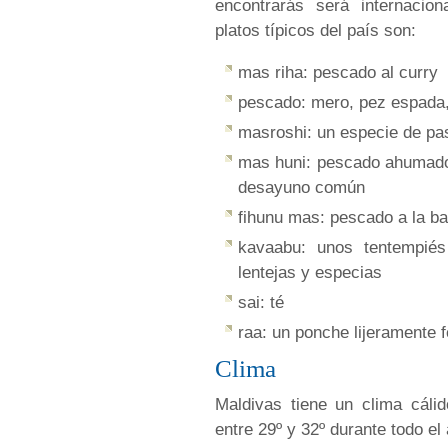
encontrarás será internacio
platos típicos del país son:
mas riha: pescado al curry
pescado: mero, pez espada, 
masroshi: un especie de pas
mas huni: pescado ahumado
desayuno común
fihunu mas: pescado a la ba
kavaabu: unos tentempiés 
lentejas y especias
sai: té
raa: un ponche lijeramente
Clima
Maldivas tiene un clima cál
entre 29º y 32º durante todo el