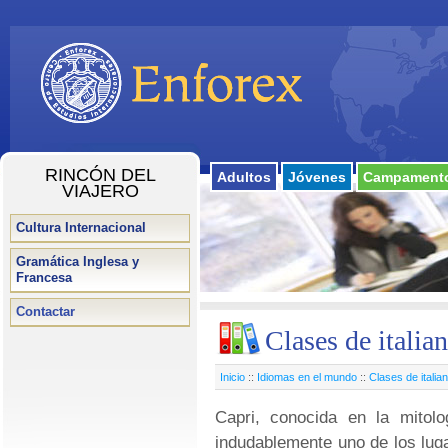
RINCÓN DEL
Adultos
Jóvenes
Campamento
VIAJERO
Cultura Internacional
Gramática Inglesa y
Francesa
Contactar
Clases de italia
Inicio
::
Idiomas en el mundo
::
Clases de italia
Capri, conocida en la mitolo
indudablemente uno de los lug