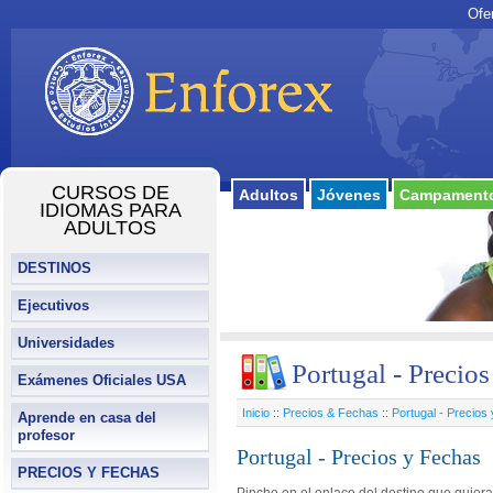
Ofe
CURSOS DE
Adultos
Jóvenes
Campamento
IDIOMAS PARA
ADULTOS
DESTINOS
Ejecutivos
Universidades
Portugal - Precios
Exámenes Oficiales USA
Inicio
::
Precios & Fechas
::
Portugal - Precios
Aprende en casa del
profesor
Portugal - Precios y Fechas
PRECIOS Y FECHAS