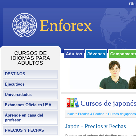
Ofe
CURSOS DE
Adultos
Jóvenes
Campamento
IDIOMAS PARA
ADULTOS
DESTINOS
Ejecutivos
Universidades
Cursos de japoné
Exámenes Oficiales USA
Inicio
::
Precios & Fechas
::
Cursos de japones
Aprende en casa del
profesor
Japón - Precios y Fechas
PRECIOS Y FECHAS