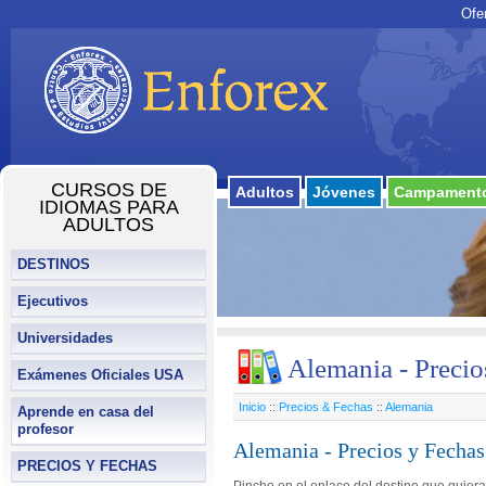
Ofe
CURSOS DE
Adultos
Jóvenes
Campamento
IDIOMAS PARA
ADULTOS
DESTINOS
Ejecutivos
Universidades
Alemania - Precio
Exámenes Oficiales USA
Inicio
::
Precios & Fechas
::
Alemania
Aprende en casa del
profesor
Alemania - Precios y Fechas
PRECIOS Y FECHAS