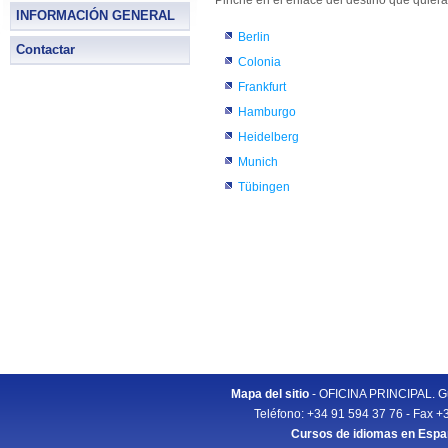
Pinche en el enlace del destino que quiera
INFORMACIÓN GENERAL
Berlin
Contactar
Colonia
Frankfurt
Hamburgo
Heidelberg
Munich
Tübingen
Mapa del sitio
- OFICINA PRINCIPAL. Gu
Teléfono: +34 91 594 37 76 - Fax +
Cursos de idiomas en Esp