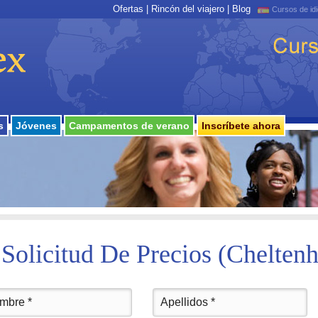
Ofertas
|
Rincón del viajero
|
Blog
Cursos de id
s
Jóvenes
Campamentos de verano
Inscríbete ahora
Solicitud De Precios
(Chelten