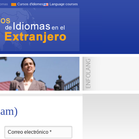
iomas
Cursos d'idiomes
Language courses
ham)