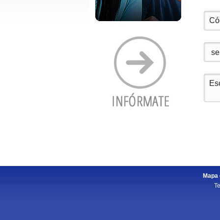
Mapa d
Te