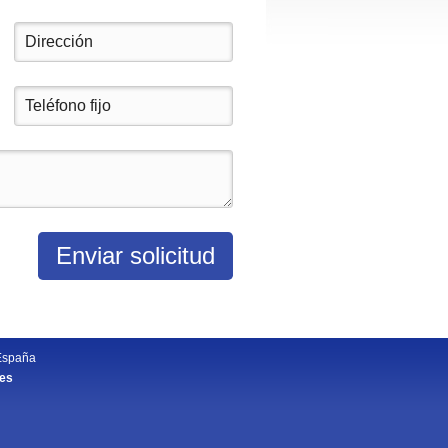
España
.es