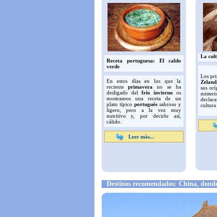
La cult
Receta portuguesa: El caldo
verde
Los pr
En estos días en los que la
Zeland
reciente
primavera
no se ha
sus orí
desligado del
frío invierno
os
mister
mostramos una receta de un
declar
plato típico
portugués
sabroso y
cultura
ligero, pero a la vez muy
nutritivo y, por decirlo así,
cálido.
Leer más...
Destinos recomendados: China, donde