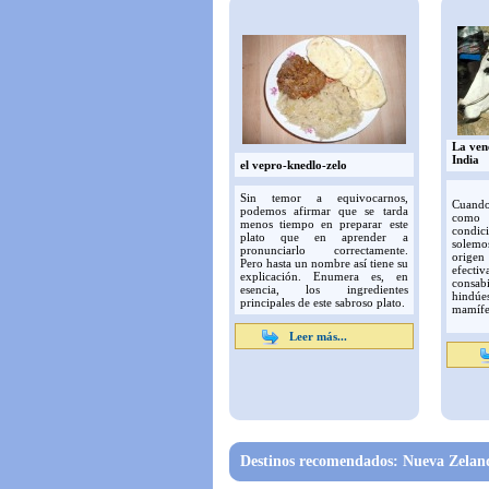
La ven
India
el vepro-knedlo-zelo
Sin temor a equivocarnos,
Cuando
podemos afirmar que se tarda
como 
menos tiempo en preparar este
condi
plato que en aprender a
solemos
pronunciarlo correctamente.
orig
Pero hasta un nombre así tiene su
efecti
explicación. Enumera es, en
consa
esencia, los ingredientes
hindúe
principales de este sabroso plato.
mamífe
Leer más...
Destinos recomendados: Nueva Zeland