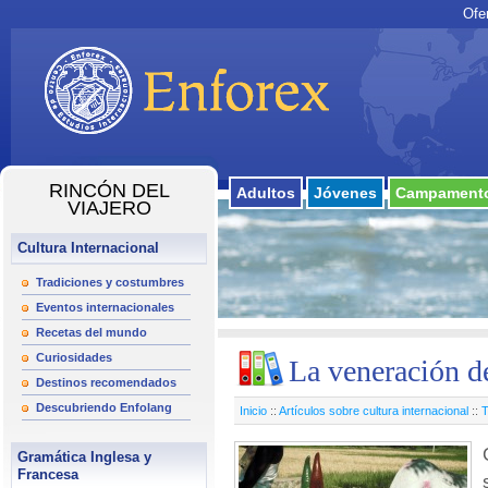
Ofe
RINCÓN DEL
Adultos
Jóvenes
Campamento
VIAJERO
Cultura Internacional
Tradiciones y costumbres
Eventos internacionales
Recetas del mundo
Curiosidades
La veneración de
Destinos recomendados
Descubriendo Enfolang
Inicio
::
Artículos sobre cultura internacional
::
T
Gramática Inglesa y
Francesa