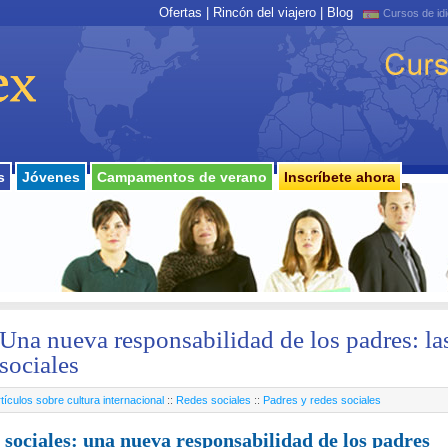
Ofertas
|
Rincón del viajero
|
Blog
Cursos de id
s
Jóvenes
Campamentos de verano
Inscríbete ahora
Una nueva responsabilidad de los padres: la
sociales
tículos sobre cultura internacional
::
Redes sociales
::
Padres y redes sociales
 sociales: una nueva responsabilidad de los padres