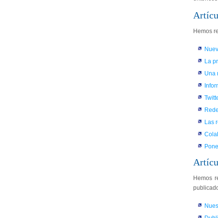
Artícu
Hemos rea
Nueva
La pr
Una 
Info
Twitt
Rede
Las 
Colab
Poner
Artícu
Hemos re
publicado
Nues