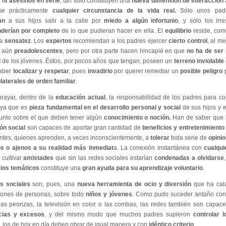
 ni asesinos en serie
, tan sólo constituyen una
nueva dimensión de interacción
rse prácticamente
cualquier circunstancia de la vida real.
Sólo unos padr
an
a sus hijos salir a la calle por
miedo a algún infortunio
, y sólo los irr
derían por completo
de lo que pudieran hacer en ella. El
equilibrio
reside, com
ra
sensatez
. Los
expertos
recomiendan a los padres ejercer
cierto control
, al m
s aún
preadolescentes
, pero por otra parte hacen hincapié en que
no ha de ser 
d
de los jóvenes. Éstos, por pocos años que tengan, poseen un
terreno inviolable
aber
localizar y respetar
, pues
invadirlo
por querer remediar un
posible peligro
p
laterales de orden familiar
.
rayar, dentro de la
educación actual
, la responsabilidad de los padres para c
 ya que es
pieza fundamental en el desarrollo personal y social
de sus hijos y 
unto sobre el que deben tener algún
conocimiento o noción.
Han de saber que 
ón social
son capaces de aportar gran cantidad de
beneficios y entretenimiento
ntes, quienes aprenden, a veces inconscientemente, a
tolerar
toda serie de
opinio
os o ajenos a su realidad más inmediat
a. La conexión instantánea con
cualqui
a cultivar
amistades
que sin las redes sociales estarían
condenadas a olvidarse
ios temáticos
constituye una
gran ayuda para su aprendizaje voluntario
.
s sociales
son, pues, una
nueva herramienta de ocio y diversión
que ha cala
llones de personas, sobre todo
niños y jóvenes
. Como pudo suceder antaño con
las peonzas, la televisión en color o las combas, las redes también son capac
cias y excesos
, y del mismo modo que muchos padres supieron
controlar 
, los de hoy en día deben obrar de igual manera y con
idéntico criterio
.