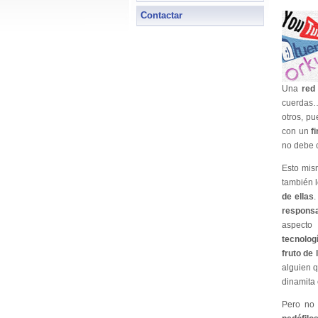
Contactar
Una
red
cuerdas…
otros, p
con un
f
no debe c
Esto mism
también 
de ellas
.
responsa
aspecto
tecnolog
fruto de 
alguien 
dinamita
Pero no