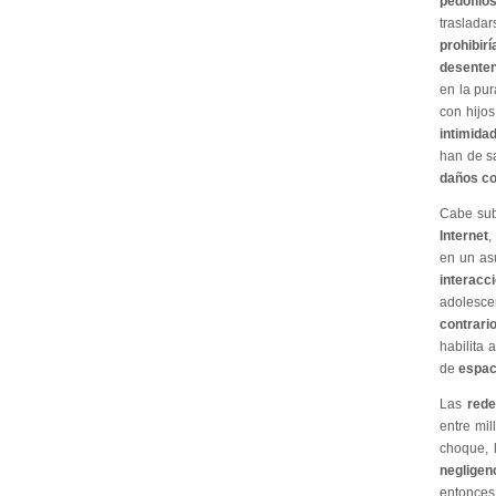
pedófilos
traslada
prohibirí
desenten
en la pu
con hijo
intimida
han de s
daños co
Cabe sub
Internet
,
en un as
interacci
adolesce
contrari
habilita 
de
espac
Las
rede
entre mi
choque, 
negligen
entonces