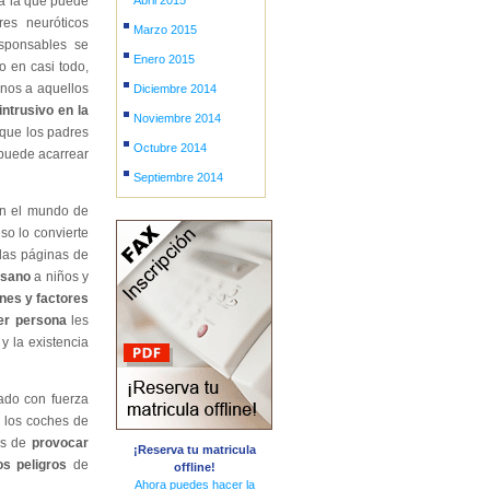
a la que puede
Abril 2015
es neuróticos
Marzo 2015
esponsables se
Enero 2015
o en casi todo,
enos a aquellos
Diciembre 2014
intrusivo en la
Noviembre 2014
que los padres
Octubre 2014
uede acarrear
Septiembre 2014
on el mundo de
eso lo convierte
las páginas de
 sano
a niños y
nes y factores
er persona
les
, y la existencia
do con fuerza
 los coches de
es de
provocar
¡Reserva tu matricula
los peligros
de
offline!
Ahora puedes hacer la