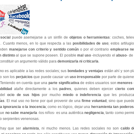
 social
puede asemejarse a un sinfín de
objetos o herramientas
: coches, telev
 Cuanto menos, en lo que respecta a las
posibilidades de uso
; estos artilug
ueden
manejarse con criterio y sentido común
o por el contrario
emplearse ne
in distinto
al que se supone poseen. El posible
mal uso
-incluyendo el
abuso
- de
onstituir un argumento válido para
demonizarla ni criticarla
.
o es aplicable a las redes sociales; sus
bondades y ventajas
están ahí y son p
lo son los
perjuicios
que puede causar un
uso irresponsable
por parte de quien
 Teniendo en cuenta que una
parte significativa
de estos usuarios son
menores 
bilidad
atañe directamente a los
padres
, quienes deben ejercer
cierto cont
 del
ocio de sus hijos
por mucho
miedo o indeferencia
que les produzca
ías
. El mal uso no tiene por qué provenir de una
firme voluntad
, sino que pued
la ignorancia o la inocencia
; como es lógico, dejar una
herramienta tan poderos
que
no sabe manejarla
-los niños- es una auténtica
negligencia
, tanto como permi
 o serpientes venenosas.
 hay que ser
alarmista
, ni mucho menos. Las redes sociales no son
caldo d