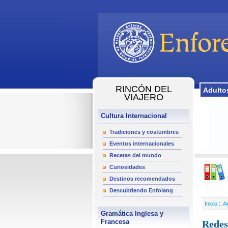
RINCÓN DEL
Adulto
VIAJERO
Cultura Internacional
Tradiciones y costumbres
Eventos internacionales
Recetas del mundo
Curiosidades
Destinos recomendados
Descubriendo Enfolang
Inicio
::
Ar
Gramática Inglesa y
Francesa
Redes