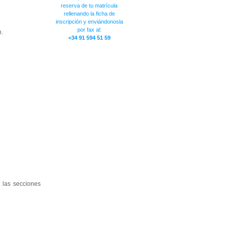
reserva de tu matrícula
rellenando la ficha de
inscripción y enviándonosla
por fax al:
n.
+34 91 594 51 59
 las secciones