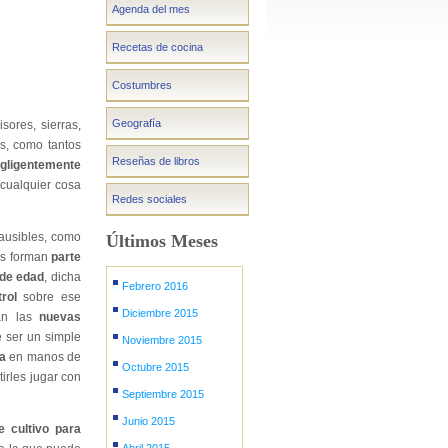
Agenda del mes
Recetas de cocina
Costumbres
Geografía
isores, sierras,
ios, como tantos
Reseñas de libros
gligentemente
 cualquier cosa
Redes sociales
lausibles, como
Últimos Meses
es forman
parte
de edad
, dicha
Febrero 2016
rol
sobre ese
Diciembre 2015
n las
nuevas
e ser un simple
Noviembre 2015
a
en manos de
Octubre 2015
tirles jugar con
Septiembre 2015
Junio 2015
e cultivo para