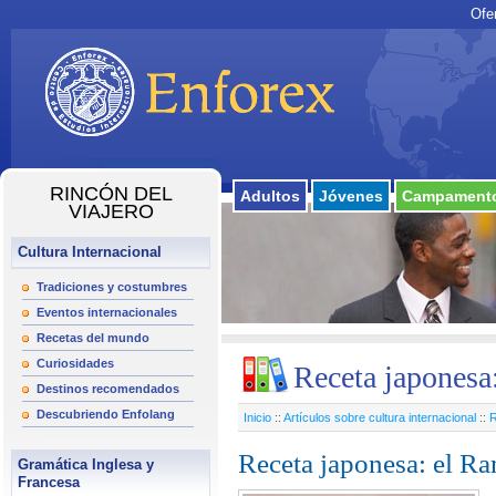
Ofe
RINCÓN DEL
Adultos
Jóvenes
Campamento
VIAJERO
Cultura Internacional
Tradiciones y costumbres
Eventos internacionales
Recetas del mundo
Curiosidades
Receta japonesa
Destinos recomendados
Descubriendo Enfolang
Inicio
::
Artículos sobre cultura internacional
::
R
Receta japonesa: el R
Gramática Inglesa y
Francesa