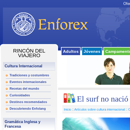
Ofe
RINCÓN DEL
Adultos
Jóvenes
Campamento
VIAJERO
Cultura Internacional
Tradiciones y costumbres
Eventos internacionales
Recetas del mundo
Curiosidades
El surf no naci
Destinos recomendados
Descubriendo Enfolang
Inicio
::
Artículos sobre cultura internacional
::
C
Gramática Inglesa y
Francesa