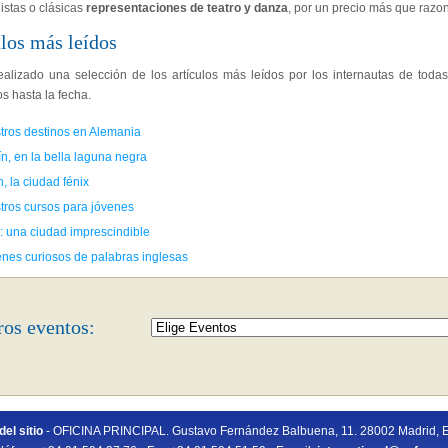
istas o clásicas
representaciones de teatro y danza
, por un precio más que razo
los más leídos
alizado una selección de los artículos más leídos por los internautas de todas
s hasta la fecha.
tros destinos en Alemania
n, en la bella laguna negra
n, la ciudad fénix
tros cursos para jóvenes
: una ciudad imprescindible
enes curiosos de palabras inglesas
ros eventos:
el sitio
- OFICINA PRINCIPAL. Gustavo Fernández Balbuena, 11. 28002 Madrid, 