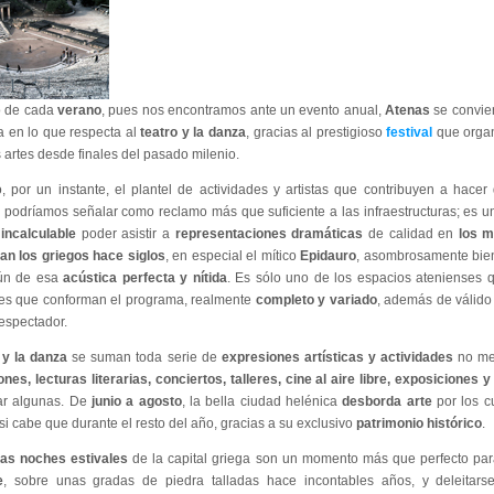
go de cada
verano
, pues nos encontramos ante un evento anual,
Atenas
se convier
a en lo que respecta al
teatro y la danza
, gracias al prestigioso
festival
que organ
 artes desde finales del pasado milenio.
, por un instante, el plantel de actividades y artistas que contribuyen a hace
, podríamos señalar como reclamo más que suficiente a las infraestructuras; es u
 incalculable
poder asistir a
representaciones dramáticas
de calidad en
los m
an los griegos hace siglos
, en especial el mítico
Epidauro
, asombrosamente bie
ún de esa
acústica perfecta y nítida
. Es sólo uno de los espacios atenienses 
des que conforman el programa, realmente
completo y variado
, además de válido
espectador.
 y la danza
se suman toda serie de
expresiones artísticas y actividades
no men
ones, lecturas literarias, conciertos, talleres, cine al aire libre, exposiciones
ar algunas. De
junio a agosto
, la bella ciudad helénica
desborda arte
por los c
i cabe que durante el resto del año, gracias a su exclusivo
patrimonio histórico
.
das noches estivales
de la capital griega son un momento más que perfecto para
e
, sobre unas gradas de piedra talladas hace incontables años, y deleitar