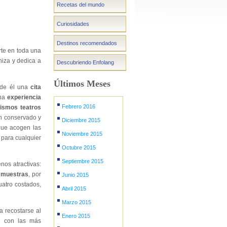
Recetas del mundo
Curiosidades
Destinos recomendados
te en toda una
iza y dedica a
Descubriendo Enfolang
Últimos Meses
r de él una
cita
na
experiencia
Febrero 2016
ismos teatros
n conservado y
Diciembre 2015
que acogen las
Noviembre 2015
 para cualquier
Octubre 2015
Septiembre 2015
os atractivas:
 y muestras
, por
Junio 2015
uatro costados,
Abril 2015
Marzo 2015
 recostarse al
Enero 2015
se con las más