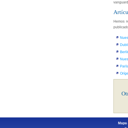
vanguard
Artícu
Hemos re
publicado
Nues
Dublí
Berlí
Nues
París
Oríg
Ot
Mapa d