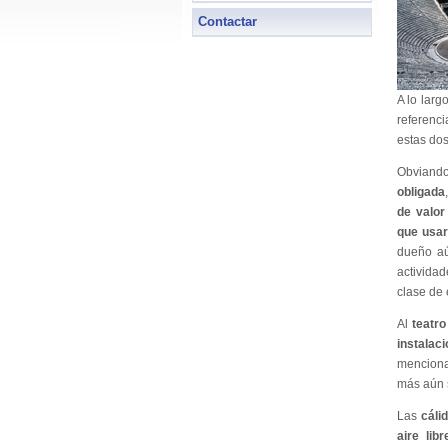
Contactar
A lo lar
referenci
estas dos
Obviando
obligada
de valor
que usar
dueño a
activida
clase de 
Al
teatro
instalaci
mencion
más aún s
Las
cáli
aire libr