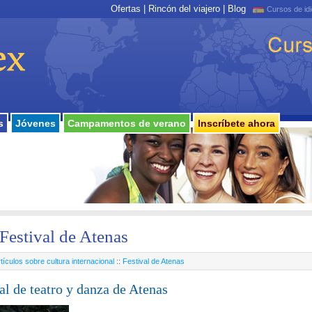
Ofertas
|
Rincón del viajero
|
Blog
Cursos de id
s
Jóvenes
Campamentos de verano
Inscríbete ahora
Festival de Atenas
tículos sobre cultura internacional
::
Festival de Atenas
al de teatro y danza de Atenas